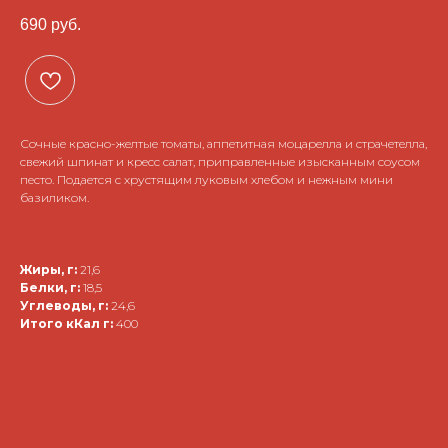
690
руб.
Сочные красно-желтые томаты, аппетитная моцарелла и страчетелла,
свежий шпинат и кресс салат, приправленные изысканным соусом
песто. Подается с хрустящим луковым хлебом и нежным мини
базиликом.
Жиры, г:
21,6
Белки, г:
18,5
Углеводы, г:
24,6
Итого кКал г:
400