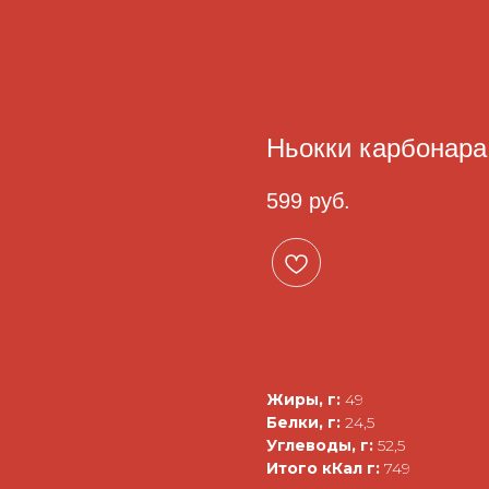
Ньокки карбонара
599
руб.
Жиры, г:
49
Белки, г:
24,5
Углеводы, г:
52,5
Итого кКал г:
749